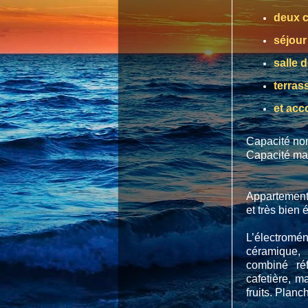
deux 
séjour
salle d
terras
et acc
Capacité no
Capacité ma
Appartement
et très bien 
L’électrom
céramique, 
combiné réfr
cafetière, m
fruits. Plan