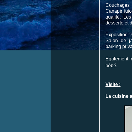
Couchages :
Canapé futon
qualité. Le
desserte et 
Exposition s
Salon de ja
parking priva
Également mis
bébé.
Visite :
La cuisine 