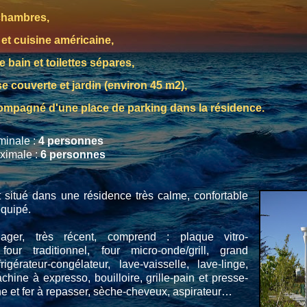
chambres,
 et cuisine américaine,
e bain et toilettes sépares,
se couverte et jardin (environ 45 m2),
ompagné d'une place de parking dans la résidence.
minale :
4 personnes
ximale :
6 personnes
 situé dans une résidence très calme, confortable
équipé.
énager, très récent, comprend : plaque vitro-
four traditionnel, four micro-onde/grill, grand
igérateur-congélateur, lave-vaisselle, lave-linge,
achine à expresso, bouilloire, grille-pain et presse-
che et fer à repasser, sèche-cheveux, aspirateur…