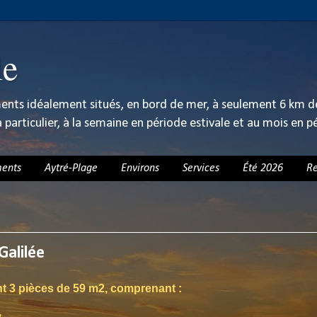
le
ents idéalement situés, en bord de mer, à seulement 6 km de 
à particulier, à la semaine en période estivale et au mois en p
ents
Aytré-Plage
Environs
Services
Été 2026
Re
rier 2016
Galilée
 3 pièces de 59 m2, comprenant :
,