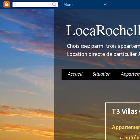
LocaRochel
Choisissez parmi trois appartem
Location directe de particulier 
Accueil
Situation
Appartem
jeudi 18 fév
T3 Villas 
Appartement
entrée